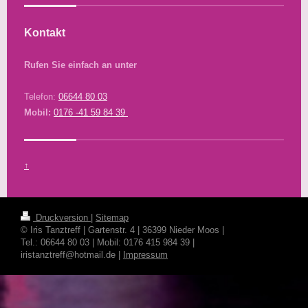
Kontakt
Rufen Sie einfach an unter
Telefon:
06644 80 03
Mobil:
0176 -41 59 84 39
↑
Druckversion
|
Sitemap
© Iris Tanztreff | Gartenstr. 4 | 36399 Nieder Moos |
Tel.: 06644 80 03 | Mobil: 0176 415 984 39 |
iristanztreff@hotmail.de |
Impressum