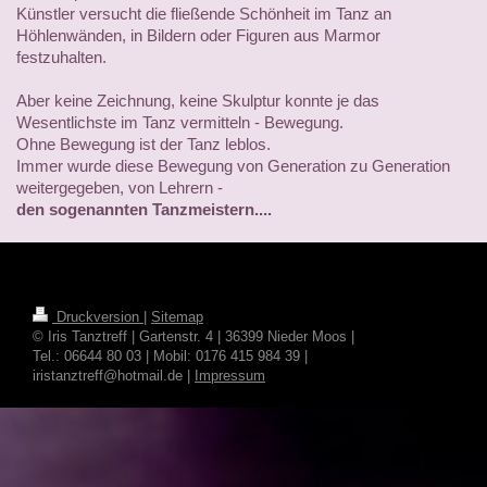
Künstler versucht die fließende Schönheit im Tanz an
Höhlenwänden, in Bildern oder Figuren aus Marmor
festzuhalten.
Aber keine Zeichnung, keine Skulptur konnte je das
Wesentlichste im Tanz vermitteln - Bewegung.
Ohne Bewegung ist der Tanz leblos.
Immer wurde diese Bewegung von Generation zu Generation
weitergegeben, von Lehrern -
den sogenannten Tanzmeistern....
Druckversion
|
Sitemap
© Iris Tanztreff | Gartenstr. 4 | 36399 Nieder Moos |
Tel.: 06644 80 03 | Mobil: 0176 415 984 39 |
iristanztreff@hotmail.de |
Impressum