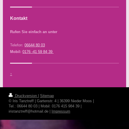
Kontakt
Rufen Sie einfach an unter
Telefon:
06644 80 03
Mobil:
0176 -41 59 84 39
↑
Druckversion
|
Sitemap
© Iris Tanztreff | Gartenstr. 4 | 36399 Nieder Moos |
Tel.: 06644 80 03 | Mobil: 0176 415 984 39 |
iristanztreff@hotmail.de |
Impressum